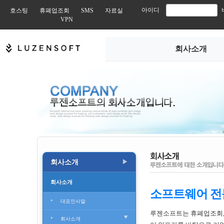
아이디
호스팅
휴폐업조회
SMS
자료실
VPN
회사소개
회사소개
▶
회사소개
소프트웨어 전
대표인사말
루젠소프트는 휴폐업조회,
회사소개