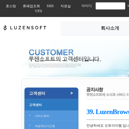
아이디
호스팅
휴폐업조회
SMS
자료실
VPN
회사소개
고객센터
▶
고객센터
39. LuzenBr
서비스관리
안녕하세요 오토아이템 입니
세금계산서신청